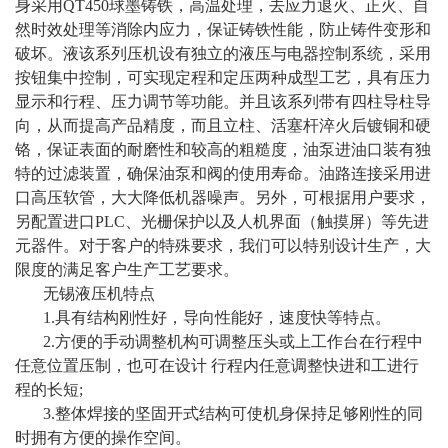
身采用QT450球墨铸铁，高温处理，去应力退火、正火、自
然时效处理等消除内应力，保证铸铁性能，防止铸件变形和
破坏。液该系列压机设有独立的液压与电器控制系统，采用
按钮集中控制，可实现定程和定压两种成型工艺，具有压力
显示和行程、压力调节等功能。并且该系列带有四柱导柱导
向，从而提高产品精度，而且立柱、活塞杆淬火后镀铜和硬
铬，保证表面的耐磨性和较高的粗糙度，油泵进油口装有独
特的过滤装置，确保油泵和阀的使用寿命。油路连接采用进
口高压软管，大大降低机器噪声。另外，可根据用户要求，
另配置进口PLC、光栅保护以及人机界面（触摸屏）等先进
元器件。对于客户的特殊要求，我们可以特别设计生产，大
限度的满足客户生产工艺要求。
无锡液压机特点
1.具有结构刚性好，导向性能好，速度快等特点。
2.方便的手动调整机构可调整压头或上工作台在行程中
任意位置压制，也可在设计 行程内任意调整快进和工进行
程的长短;
3.整体焊接的坚固开式结构可使机身保持足够刚性的同
时拥有方便的操作空间。