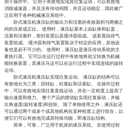
用于操作中。 它用于有效地实现其往复运动，可以有效地
消除减速器，并且没有传动间隙，并且运动稳定，因此被广
泛应用于各种机械液压系统中。
卧式液压机液压缸的输出力和活塞的有效面积与两侧之
间的压差成正比。 使用时，液压缸基本上由缸体和缸盖，
活塞和活塞杆，密封装置以及缓冲器组成。 该装置由排气
装置组成。 缓冲器和排气装置取决于特定的应用，其他设
备也是必不可少的。 使用时，液压缸是液压传动系统的主
要执行器。 它可以在运行过程中有效地将祖父转换为机械
能转换装置，其液压马达可以在运行过程中实现连续的旋转
运动。
卧式液压机液压缸实现往复运动。 液压缸的结构可以
有效地分为三类：回转缸，柱塞缸和活塞缸。 在操作过程
中，可以有效地实现往复直线运动，并在一定程度上提高了
输出速度和推力。 整个产品的摆动缸实现往复振动，并输
出角速度(旋转速度)和扭矩。 除了单独使用之外，液压缸还
可以通过两个或多个或其他机构在某种程度上进行组合，以
便它们可以有效地完成其特殊功能，即液压缸结构。
简单，可靠，广泛用于机床的液压系统。 在使用过程